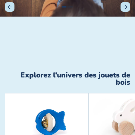
Diapositive précédente
Diapo
Explorez l'univers des jouets de
bois