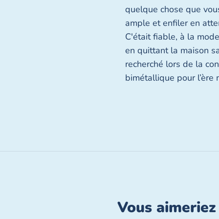
quelque chose que vous 
ample et enfiler en att
C'était fiable, à la mod
en quittant la maison s
recherché lors de la c
bimétallique pour l’ère
1
Fermer
/
3
Vous aimeriez 