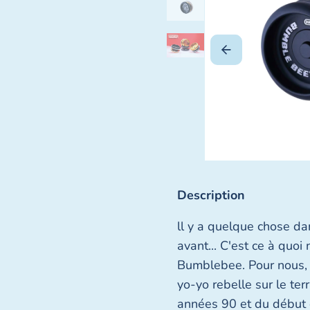
Description
ll y a quelque chose da
avant... C'est ce à quo
Bumblebee. Pour nous, 
yo-yo rebelle sur le te
années 90 et du début