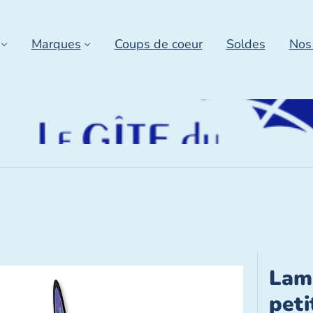
Marques
Coups de coeur
Soldes
Nos
Lam
peti