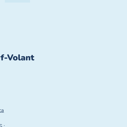
rf-Volant
ca
 :