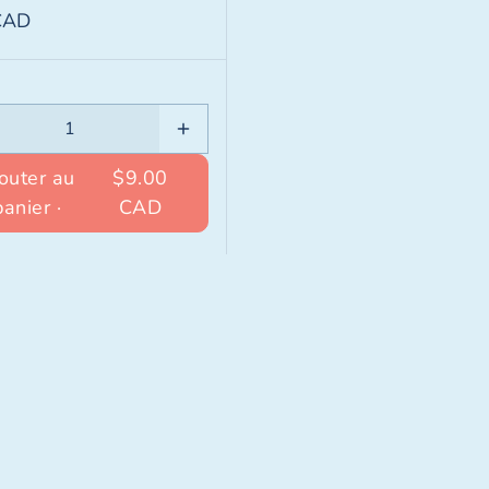
CAD
outer au
$9.00
panier ·
CAD