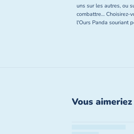
uns sur les autres, ou s
combattre... Choisirez-
l'Ours Panda souriant pou
1
Fermer
/
7
Vous aimeriez 