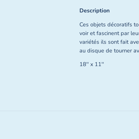
Description
Ces objets décoratifs t
voir et fascinent par le
variétés ils sont fait a
au disque de tourner av
18'' x 11''
Fermer