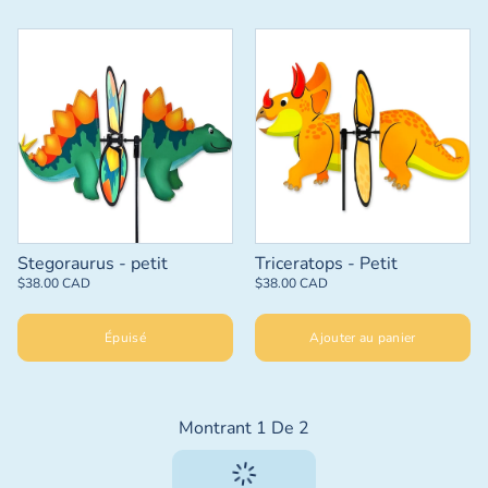
Stegoraurus - petit
Triceratops - Petit
$38.00 CAD
$38.00 CAD
Épuisé
Ajouter au panier
Montrant
1
De
2